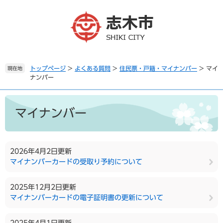
ペ
メ
ー
ニ
ジ
ュ
の
ー
先
を
頭
飛
で
ば
トップページ
>
よくある質問
>
住民票・戸籍・マイナンバー
>
マイ
現在地
ナンバー
す
し
。
て
本
本
文
文
マイナンバー
へ
2026年4月2日更新
マイナンバーカードの受取り予約について
2025年12月2日更新
マイナンバーカードの電子証明書の更新について