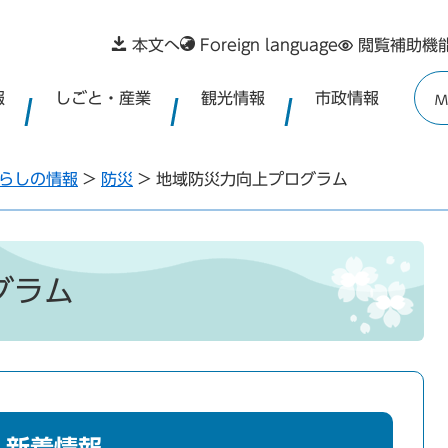
本文へ
Foreign language
閲覧補助機
報
しごと・産業
観光情報
市政情報
M
らしの情報
>
防災
>
地域防災力向上プログラム
グラム