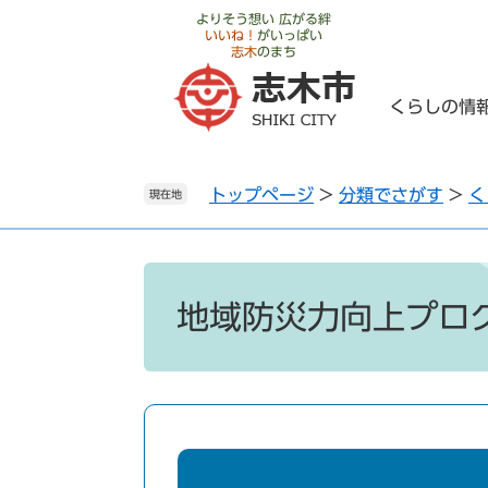
ペ
メ
よりそう想い 広がる絆
いいね！
がいっぱい
ー
ニ
志木
のまち
ジ
ュ
の
ー
くらしの情
先
を
頭
飛
で
ば
トップページ
>
分類でさがす
>
く
す
し
現在地
。
て
本
文
本
へ
文
地域防災力向上プロ