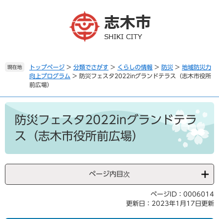
ペ
メ
ー
ニ
ジ
ュ
の
ー
先
を
頭
飛
で
ば
トップページ
>
分類でさがす
>
くらしの情報
>
防災
>
地域防災力
現在地
向上プログラム
>
防災フェスタ2022inグランドテラス（志木市役所
す
し
前広場）
。
て
本
本
文
文
防災フェスタ2022inグランドテラ
へ
ス（志木市役所前広場）
ページ内目次
ページID：0006014
更新日：2023年1月17日更新