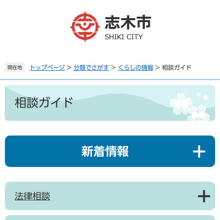
ペ
メ
ー
ニ
ジ
ュ
の
ー
先
を
頭
飛
で
ば
トップページ
>
分類でさがす
>
くらしの情報
>
相談ガイド
現在地
す
し
。
て
本
本
文
相談ガイド
文
へ
新着情報
法律相談