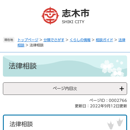
ペ
メ
ー
ニ
ジ
ュ
の
ー
先
を
頭
飛
で
ば
トップページ
>
分類でさがす
>
くらしの情報
>
相談ガイド
>
法律
現在地
相談
>
法律相談
す
し
。
て
本
本
文
文
法律相談
へ
ページ内目次
ページID：0002766
更新日：2022年9月12日更新
法律相談