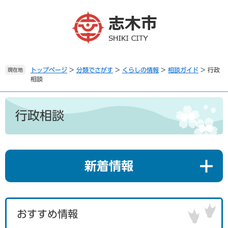
ペ
メ
ー
ニ
ジ
ュ
の
ー
先
を
頭
飛
で
ば
トップページ
>
分類でさがす
>
くらしの情報
>
相談ガイド
>
行政
現在地
相談
す
し
。
て
本
本
文
文
行政相談
へ
新着情報
おすすめ情報