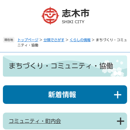
ペ
メ
ー
ニ
ジ
ュ
の
ー
先
を
頭
飛
で
ば
トップページ
>
分類でさがす
>
くらしの情報
>
まちづくり・コミュ
現在地
ニティ・協働
す
し
。
て
本
本
文
文
まちづくり・コミュニティ・協働
へ
新着情報
コミュニティ・町内会