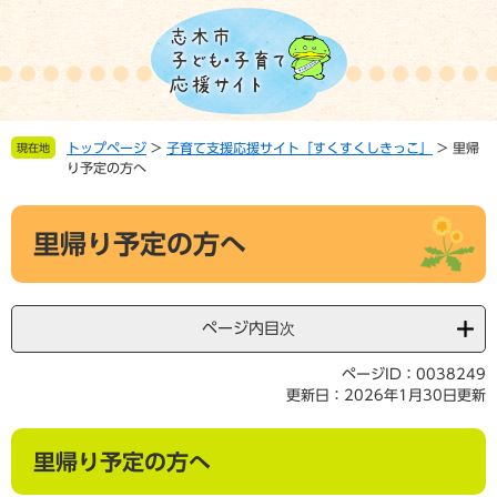
ペ
メ
ー
ニ
ジ
ュ
の
ー
先
を
頭
飛
トップページ
>
子育て支援応援サイト「すくすくしきっこ」
>
里帰
現在地
で
ば
り予定の方へ
す。
し
て
本
本
里帰り予定の方へ
文
文
へ
ページ内目次
ページID：0038249
更新日：2026年1月30日更新
里帰り予定の方へ