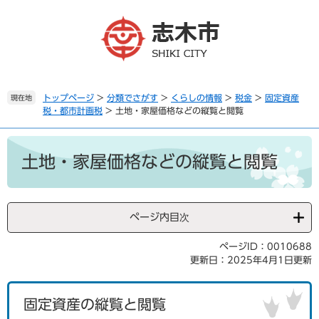
ペ
メ
ー
ニ
ジ
ュ
の
ー
先
を
頭
飛
で
ば
トップページ
>
分類でさがす
>
くらしの情報
>
税金
>
固定資産
現在地
税・都市計画税
>
土地・家屋価格などの縦覧と閲覧
す
し
。
て
本
本
文
文
土地・家屋価格などの縦覧と閲覧
へ
ページ内目次
ページID：0010688
更新日：2025年4月1日更新
固定資産の縦覧と閲覧