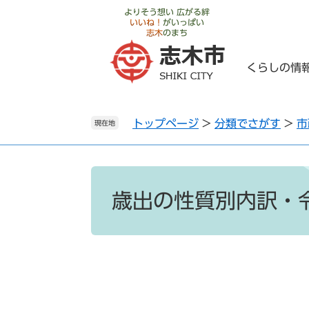
ペ
メ
よりそう想い 広がる絆
いいね！
がいっぱい
ー
ニ
志木
のまち
ジ
ュ
の
ー
くらしの情
先
を
頭
飛
で
ば
トップページ
>
分類でさがす
>
市
す
し
現在地
。
て
本
文
本
へ
文
歳出の性質別内訳・