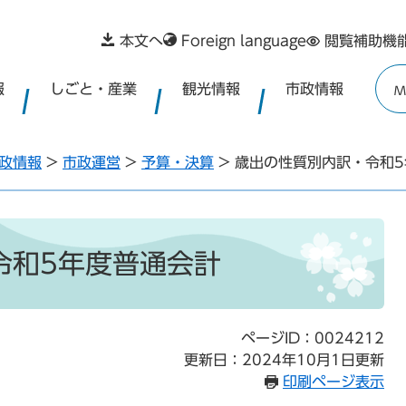
本文へ
Foreign language
閲覧補助機
報
しごと・産業
観光情報
市政情報
M
政情報
>
市政運営
>
予算・決算
>
歳出の性質別内訳・令和5
令和5年度普通会計
ページID：0024212
更新日：2024年10月1日更新
印刷ページ表示