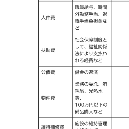
職員給与、時間
外勤務手当、退
人件費
職手当負担金な
ど
社会保障制度と
して、福祉関係
扶助費
法により支払わ
れる経費など
公債費
借金の返済
業務の委託、消
耗品、光熱水
物件費
費、
100万円以下の
備品購入など
施設の維持管理
維持補修費