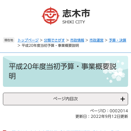
ペ
メ
ー
ニ
ジ
ュ
の
ー
先
を
頭
飛
で
ば
トップページ
>
分類でさがす
>
市政情報
>
市政運営
>
予算・決算
現在地
>
平成20年度当初予算・事業概要説明
す
し
。
て
本
本
文
文
平成20年度当初予算・事業概要説
へ
明
ページ内目次
ページID：0002014
更新日：2022年9月12日更新