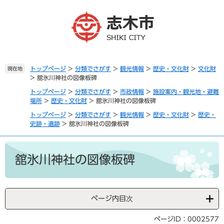
ペ
メ
ー
ニ
ジ
ュ
の
ー
先
を
頭
飛
で
ば
トップページ
>
分類でさがす
>
観光情報
>
歴史・文化財
>
文化財
現在地
>
舘氷川神社の図像板碑
す
し
。
て
トップページ
>
分類でさがす
>
市政情報
>
施設案内・観光地・避難
本
場所
>
歴史・文化財
>
舘氷川神社の図像板碑
文
トップページ
>
分類でさがす
>
観光情報
>
歴史・文化財
>
歴史・
へ
史跡・遺跡
>
舘氷川神社の図像板碑
本
文
舘氷川神社の図像板碑
ページ内目次
ページID：0002577