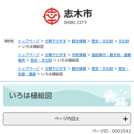
ペ
メ
ー
ニ
ジ
ュ
の
ー
先
を
頭
飛
で
ば
トップページ
>
分類でさがす
>
観光情報
>
歴史・文化財
>
文化財
現在地
>
いろは樋絵図
す
し
。
て
トップページ
>
分類でさがす
>
市政情報
>
施設案内・観光地・避難
本
場所
>
歴史・文化財
>
いろは樋絵図
文
トップページ
>
分類でさがす
>
観光情報
>
歴史・文化財
>
歴史・
へ
史跡・遺跡
>
いろは樋絵図
本
文
いろは樋絵図
ページ内目次
ページID：0002542