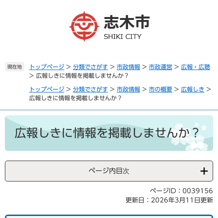
ペ
メ
ー
ニ
ジ
ュ
の
ー
先
を
頭
飛
で
ば
トップページ
>
分類でさがす
>
市政情報
>
市政運営
>
広報・広聴
現在地
>
広報しきに情報を掲載しませんか？
す
し
。
て
トップページ
>
分類でさがす
>
市政情報
>
市の概要
>
広報しき
>
本
広報しきに情報を掲載しませんか？
文
へ
本
文
広報しきに情報を掲載しませんか？
ページ内目次
ページID：0039156
更新日：2026年3月11日更新