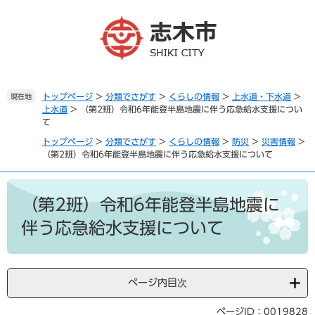
ペ
メ
ー
ニ
ジ
ュ
の
ー
先
を
頭
飛
で
ば
トップページ
>
分類でさがす
>
くらしの情報
>
上水道・下水道
>
現在地
上水道
>
（第2班）令和6年能登半島地震に伴う応急給水支援につい
す
し
て
。
て
本
トップページ
>
分類でさがす
>
くらしの情報
>
防災
>
災害情報
>
文
（第2班）令和6年能登半島地震に伴う応急給水支援について
へ
本
文
（第2班）令和6年能登半島地震に
伴う応急給水支援について
ページ内目次
ページID：0019828