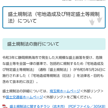
盛土規制法（宅地造成及び特定盛土等規制
法）について
盛土規制法の施行について
令和3年に静岡県熱海市で発生した大規模な盛土崩落を受け、危険
な盛土等を全国一律の基準で、包括的に規制するため「宅地造成及
び特定盛土等規制法」（通称「盛土規制法」）が令和5年5月26日に
施行されました（「宅地造成等規制法（旧法）」を法律名・目的も
含めて抜本的に改正）。
盛土規制法の詳細については、
埼玉県ホームページ
＜外部リンク＞
や
国土交通省ホームページ
＜外部リンク＞
をご覧ください。
盛土規制法に関するチラシ（志木市） [PDFファイル／305KB]