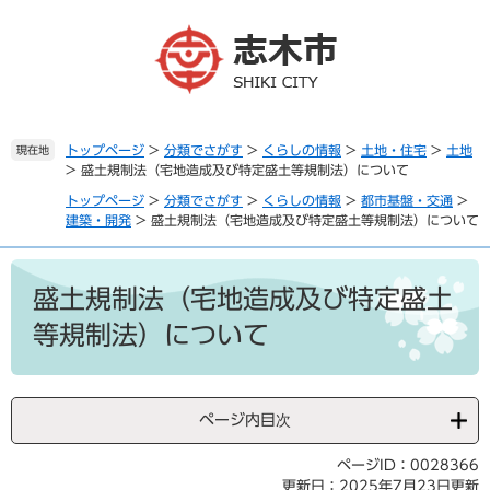
ペ
メ
ー
ニ
ジ
ュ
の
ー
先
を
頭
飛
で
ば
トップページ
>
分類でさがす
>
くらしの情報
>
土地・住宅
>
土地
現在地
>
盛土規制法（宅地造成及び特定盛土等規制法）について
す
し
。
て
トップページ
>
分類でさがす
>
くらしの情報
>
都市基盤・交通
>
本
建築・開発
>
盛土規制法（宅地造成及び特定盛土等規制法）について
文
へ
本
文
盛土規制法（宅地造成及び特定盛土
等規制法）について
ページ内目次
ページID：0028366
更新日：2025年7月23日更新