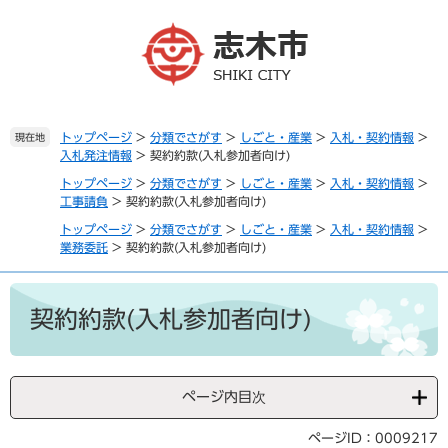
ペ
メ
ー
ニ
ジ
ュ
の
ー
先
を
頭
飛
で
ば
トップページ
>
分類でさがす
>
しごと・産業
>
入札・契約情報
>
現在地
入札発注情報
>
契約約款(入札参加者向け)
す
し
。
て
トップページ
>
分類でさがす
>
しごと・産業
>
入札・契約情報
>
本
工事請負
>
契約約款(入札参加者向け)
文
トップページ
>
分類でさがす
>
しごと・産業
>
入札・契約情報
>
へ
業務委託
>
契約約款(入札参加者向け)
本
文
契約約款(入札参加者向け)
ページ内目次
ページID：0009217