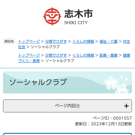
ペ
メ
ー
ニ
ジ
ュ
の
ー
先
を
頭
飛
で
ば
トップページ
>
分類でさがす
>
くらしの情報
>
福祉・介護
>
共生
現在地
社会
>
ソーシャルクラブ
す
し
。
て
トップページ
>
分類でさがす
>
くらしの情報
>
医療・健康
>
健康
本
づくり・食育
>
ソーシャルクラブ
文
へ
本
文
ソーシャルクラブ
ページ内目次
ページID：0001557
更新日：2023年12月13日更新