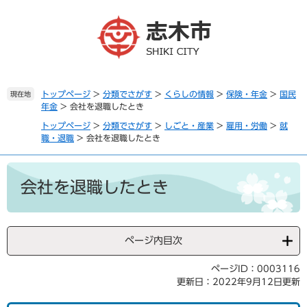
ペ
メ
ー
ニ
ジ
ュ
の
ー
先
を
頭
飛
で
ば
トップページ
>
分類でさがす
>
くらしの情報
>
保険・年金
>
国民
現在地
年金
>
会社を退職したとき
す
し
。
て
トップページ
>
分類でさがす
>
しごと・産業
>
雇用・労働
>
就
本
職・退職
>
会社を退職したとき
文
へ
本
文
会社を退職したとき
ページ内目次
ページID：0003116
更新日：2022年9月12日更新