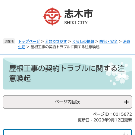
ペ
メ
ー
ニ
ジ
ュ
の
ー
先
を
頭
飛
で
ば
トップページ
>
分類でさがす
>
くらしの情報
>
防犯・安全
>
消費
現在地
生活
>
屋根工事の契約トラブルに関する注意喚起
す
し
。
て
本
本
文
文
屋根工事の契約トラブルに関する注
へ
意喚起
ページ内目次
ページID：0015872
更新日：2023年9月12日更新