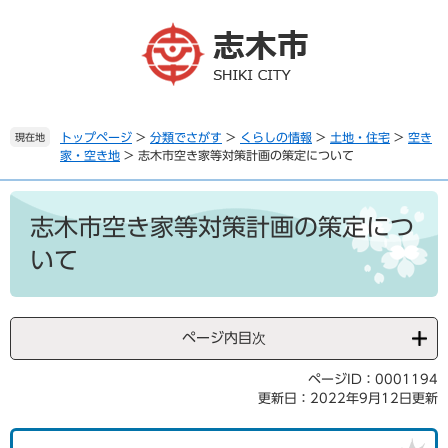
ペ
メ
ー
ニ
ジ
ュ
の
ー
先
を
頭
飛
で
ば
トップページ
>
分類でさがす
>
くらしの情報
>
土地・住宅
>
空き
現在地
家・空き地
>
志木市空き家等対策計画の策定について
す
し
。
て
本
本
文
文
志木市空き家等対策計画の策定につ
へ
いて
ページ内目次
ページID：0001194
更新日：2022年9月12日更新