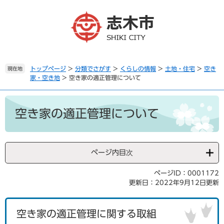
ペ
メ
ー
ニ
ジ
ュ
の
ー
先
を
頭
飛
で
ば
トップページ
>
分類でさがす
>
くらしの情報
>
土地・住宅
>
空き
現在地
家・空き地
>
空き家の適正管理について
す
し
。
て
本
本
文
文
空き家の適正管理について
へ
ページ内目次
ページID：0001172
更新日：2022年9月12日更新
空き家の適正管理に関する取組