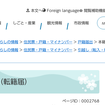
本文へ
Foreign language
閲覧補助機
報
しごと・産業
観光情報
市政情報
M
らしの情報
>
住民票・戸籍・マイナンバー
>
戸籍届出
>
本
らしの情報
>
住民票・戸籍・マイナンバー
>
引越し（転入・
（転籍届）
ページID：0002768