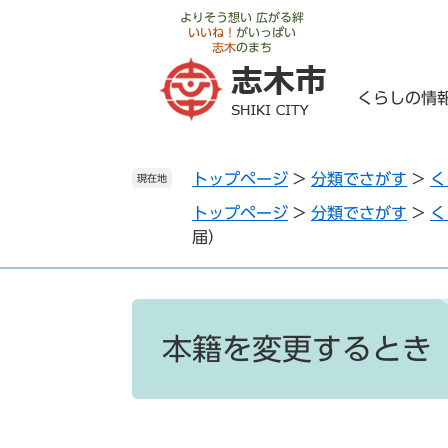
ペ
メ
よりそう想い 広がる絆
いいね！
がいっぱい
ー
ニ
志木
のまち
ジ
ュ
の
ー
くらしの情
先
を
頭
飛
で
ば
トップページ
>
分類でさがす
>
く
す
し
現在地
。
て
トップページ
>
分類でさがす
>
く
本
届）
文
へ
本
文
本籍を変更するとき