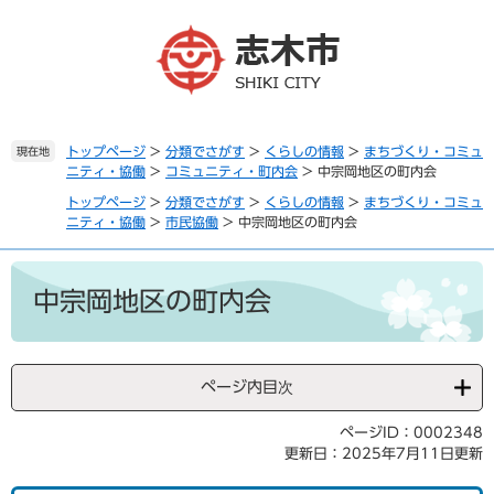
ペ
メ
ー
ニ
ジ
ュ
の
ー
先
を
頭
飛
で
ば
トップページ
>
分類でさがす
>
くらしの情報
>
まちづくり・コミュ
現在地
ニティ・協働
>
コミュニティ・町内会
>
中宗岡地区の町内会
す
し
。
て
トップページ
>
分類でさがす
>
くらしの情報
>
まちづくり・コミュ
本
ニティ・協働
>
市民協働
>
中宗岡地区の町内会
文
へ
本
文
中宗岡地区の町内会
ページ内目次
ページID：0002348
更新日：2025年7月11日更新