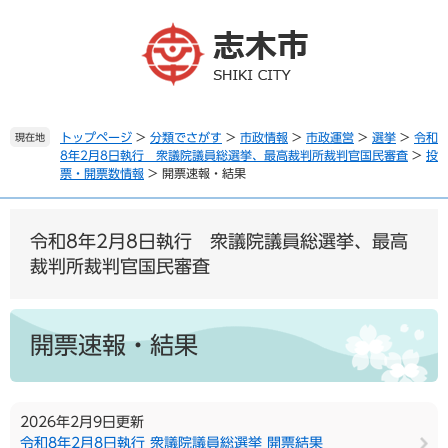
ペ
メ
ー
ニ
ジ
ュ
の
ー
先
を
頭
飛
で
ば
トップページ
>
分類でさがす
>
市政情報
>
市政運営
>
選挙
>
令和
現在地
8年2月8日執行 衆議院議員総選挙、最高裁判所裁判官国民審査
>
投
す
し
票・開票数情報
>
開票速報・結果
。
て
本
文
令和8年2月8日執行 衆議院議員総選挙、最高
へ
裁判所裁判官国民審査
本
文
開票速報・結果
2026年2月9日更新
令和8年2月8日執行 衆議院議員総選挙 開票結果