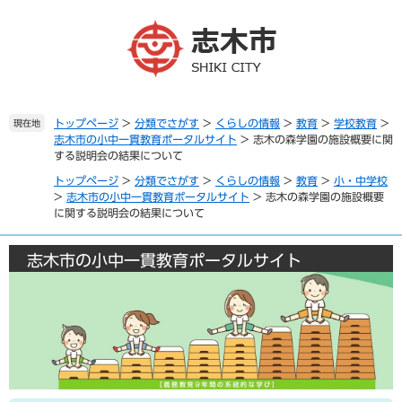
ペ
メ
ー
ニ
ジ
ュ
の
ー
先
を
頭
飛
で
ば
トップページ
>
分類でさがす
>
くらしの情報
>
教育
>
学校教育
>
現在地
志木市の小中一貫教育ポータルサイト
>
志木の森学園の施設概要に関
す
し
する説明会の結果について
。
て
本
トップページ
>
分類でさがす
>
くらしの情報
>
教育
>
小・中学校
文
>
志木市の小中一貫教育ポータルサイト
>
志木の森学園の施設概要
に関する説明会の結果について
へ
志木市の小中一貫教育ポータルサイト