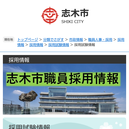
ペ
メ
ー
ニ
ジ
ュ
の
ー
先
を
頭
飛
で
ば
トップページ
>
分類でさがす
>
市政情報
>
職員人事・採用
>
採用
現在地
情報
>
採用情報
>
採用試験情報
>
採用試験情報
す
し
。
て
本
採用情報
文
へ
本
文
採用試験情報