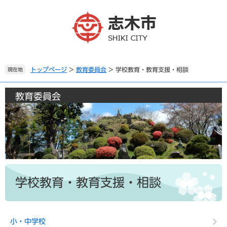
ペ
メ
ー
ニ
ジ
ュ
の
ー
先
を
頭
飛
で
ば
トップページ
>
教育委員会
>
学校教育・教育支援・相談
現在地
す
し
。
て
教育委員会
本
文
へ
本
文
学校教育・教育支援・相談
小・中学校