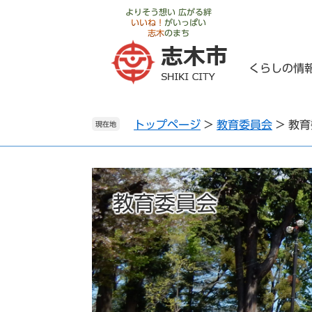
ペ
メ
よりそう想い 広がる絆
いいね！
がいっぱい
ー
ニ
志木
のまち
ジ
ュ
の
ー
くらしの情
先
を
頭
飛
で
ば
トップページ
>
教育委員会
>
教育
す
し
現在地
。
て
本
文
へ
教育委員会