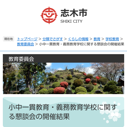
ペ
メ
ー
ニ
ジ
ュ
の
ー
先
を
頭
飛
で
ば
トップページ
>
分類でさがす
>
くらしの情報
>
教育
>
学校教育
>
現在地
教育委員会
>
小中一貫教育・義務教育学校に関する懇談会の開催結果
す
し
。
て
本
教育委員会
文
へ
本
文
小中一貫教育・義務教育学校に関す
る懇談会の開催結果