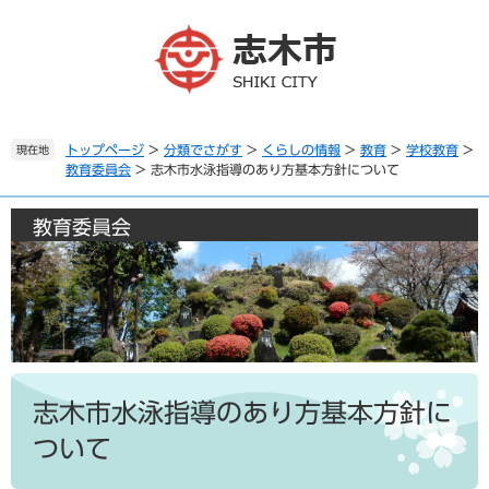
ペ
メ
ー
ニ
ジ
ュ
の
ー
先
を
頭
飛
で
ば
トップページ
>
分類でさがす
>
くらしの情報
>
教育
>
学校教育
>
現在地
教育委員会
>
志木市水泳指導のあり方基本方針について
す
し
。
て
本
教育委員会
文
へ
本
文
志木市水泳指導のあり方基本方針に
ついて