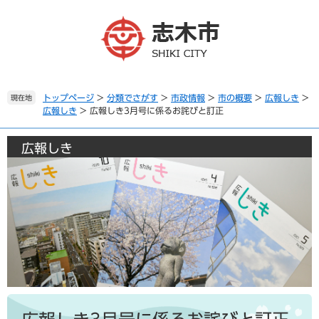
ペ
メ
ー
ニ
ジ
ュ
の
ー
先
を
頭
飛
で
ば
トップページ
>
分類でさがす
>
市政情報
>
市の概要
>
広報しき
>
現在地
広報しき
>
広報しき3月号に係るお詫びと訂正
す
し
。
て
本
広報しき
文
へ
本
文