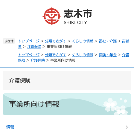
ペ
メ
ー
ニ
ジ
ュ
の
ー
先
を
頭
飛
で
ば
トップページ
>
分類でさがす
>
くらしの情報
>
福祉・介護
>
高齢
現在地
者
>
介護保険
>
事業所向け情報
す
し
。
て
トップページ
>
分類でさがす
>
くらしの情報
>
保険・年金
>
介護
本
保険
>
介護保険
>
事業所向け情報
文
へ
介護保険
本
文
事業所向け情報
情報