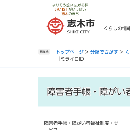
ペ
メ
よりそう想い 広がる絆
いいね！
がいっぱい
ー
ニ
志木
のまち
ジ
ュ
の
ー
くらしの情
先
を
頭
飛
で
ば
トップページ
>
分類でさがす
>
く
す
し
現在地
「ミライロID」
。
て
本
文
へ
障害者手帳・障がい
障害者手帳・障がい者福祉制度・サ