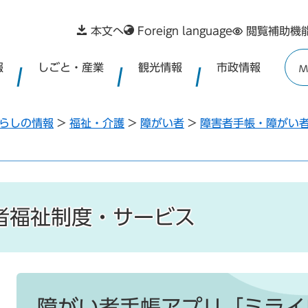
本文へ
Foreign language
閲覧補助機
報
しごと・産業
観光情報
市政情報
M
らしの情報
>
福祉・介護
>
障がい者
>
障害者手帳・障がい
者福祉制度・サービス
本
文
障がい者手帳アプリ「ミライ