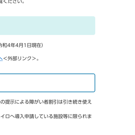
覧ください。
和4年4月1日現在）
へ
＜外部リンク＞
。
帳の提示による障がい者割引は引き続き使え
ライロへ導入申請している施設等に限られま