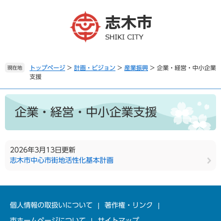
ペ
メ
ー
ニ
ジ
ュ
の
ー
先
を
頭
飛
で
ば
トップページ
>
計画・ビジョン
>
産業振興
>
企業・経営・中小企業
現在地
支援
す
し
。
て
本
本
文
文
企業・経営・中小企業支援
へ
2026年3月13日更新
志木市中心市街地活性化基本計画
個人情報の取扱いについて
著作権・リンク
市ホームページについて
サイトマップ