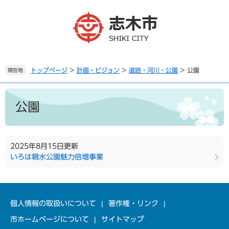
ペ
メ
ー
ニ
ジ
ュ
の
ー
先
を
頭
飛
で
ば
トップページ
>
計画・ビジョン
>
道路・河川・公園
>
公園
現在地
す
し
。
て
本
本
文
公園
文
へ
2025年8月15日更新
いろは親水公園魅力倍増事業
個人情報の取扱いについて
著作権・リンク
市ホームページについて
サイトマップ