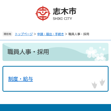
ペ
メ
ー
ニ
ジ
ュ
の
ー
先
を
頭
飛
で
ば
トップページ
>
申請・届出・手続き
>
職員人事・採用
現在地
す
し
。
て
本
本
文
職員人事・採用
文
へ
制度・給与