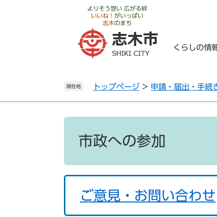
ペ
メ
よりそう想い 広がる絆
いいね！
がいっぱい
ー
ニ
志木
のまち
ジ
ュ
の
ー
くらしの情
先
を
頭
飛
で
ば
トップページ
>
申請・届出・手続
す
し
現在地
。
て
本
文
本
へ
文
市政への参加
ご意見・お問い合わせ