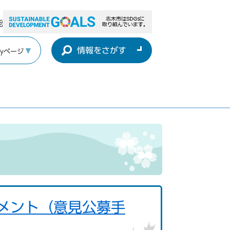
能
情報をさがす
yページ
メント（意見公募手