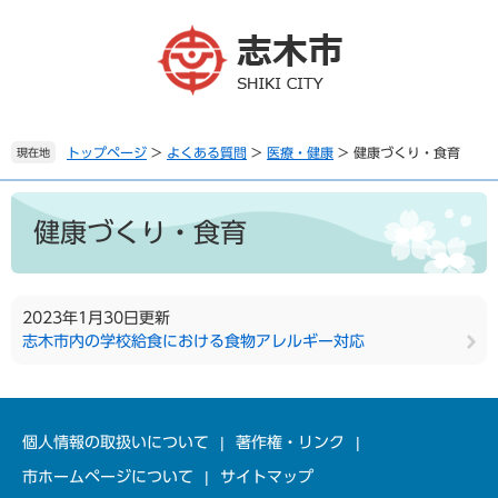
ペ
メ
ー
ニ
ジ
ュ
の
ー
先
を
頭
飛
で
ば
トップページ
>
よくある質問
>
医療・健康
>
健康づくり・食育
現在地
す
し
。
て
本
本
文
健康づくり・食育
文
へ
2023年1月30日更新
志木市内の学校給食における食物アレルギー対応
個人情報の取扱いについて
著作権・リンク
市ホームページについて
サイトマップ