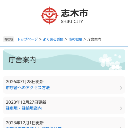
ペ
メ
ー
ニ
ジ
ュ
の
ー
先
を
頭
飛
で
ば
トップページ
>
よくある質問
>
市の概要
>
庁舎案内
現在地
す
し
。
て
本
本
文
庁舎案内
文
へ
2026年7月28日更新
市庁舎へのアクセス方法
2023年12月27日更新
駐車場・駐輪場案内
2023年12月1日更新