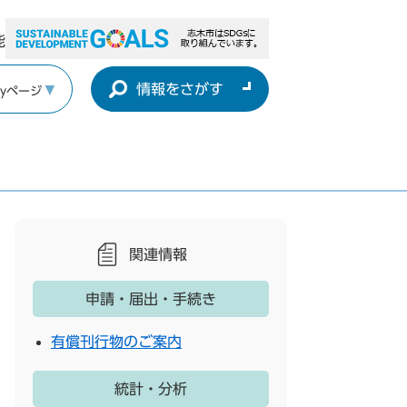
能
情報をさがす
yページ
関連情報
申請・届出・手続き
有償刊行物のご案内
統計・分析