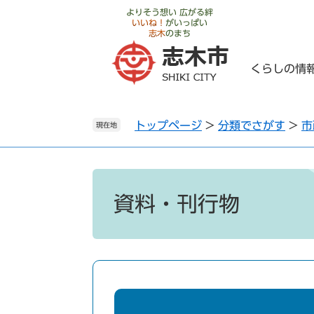
ペ
メ
よりそう想い 広がる絆
いいね！
がいっぱい
ー
ニ
志木
のまち
ジ
ュ
の
ー
くらしの情
先
を
頭
飛
で
ば
トップページ
>
分類でさがす
>
市
す
し
現在地
。
て
本
文
本
へ
文
資料・刊行物