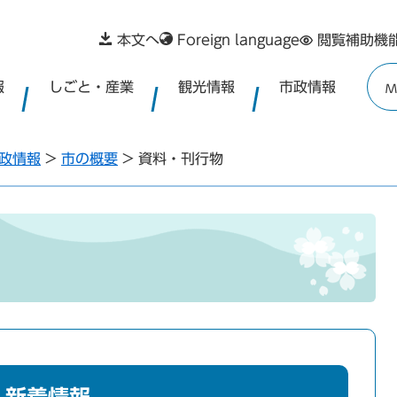
本文へ
Foreign language
閲覧補助機
報
しごと・産業
観光情報
市政情報
M
政情報
>
市の概要
>
資料・刊行物