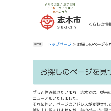
ペ
メ
よりそう想い 広がる絆
いいね！
がいっぱい
ー
ニ
志木
のまち
ジ
ュ
の
ー
くらしの情
先
を
頭
飛
で
ば
トップページ
>
お探しのページを
す
し
現在地
。
て
本
文
本
へ
文
お探しのページを見
ずっと住み続けたいまち 志木では、従来の
ニューアルいたしました。
それに伴い、ページのアドレスが変更され
誠に申し訳ありませんが、前のページに戻