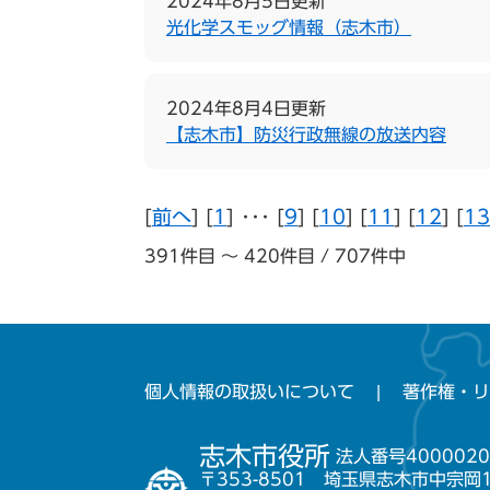
2024年8月5日更新
光化学スモッグ情報（志木市）
2024年8月4日更新
【志木市】防災行政無線の放送内容
[
前へ
] [
1
] ･･･ [
9
] [
10
] [
11
] [
12
] [
13
391件目 ～ 420件目 / 707件中
個人情報の取扱いについて
著作権・リ
志木市役所
法人番号4000020
〒353-8501 埼玉県志木市中宗岡