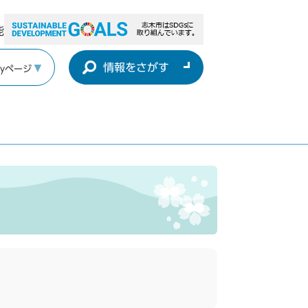
能
情報をさがす
yページ