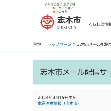
ペ
メ
よりそう想い 広がる絆
いいね！
がいっぱい
ー
ニ
志木
のまち
ジ
ュ
の
ー
くらしの情
先
を
頭
飛
で
ば
トップページ
>
志木市メール配信
す
し
現在地
。
て
本
文
本
へ
文
志木市メール配信サ
2024年8月19日更新
竜巻注意情報（志木市）