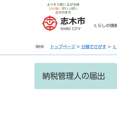
ペ
メ
よりそう想い 広がる絆
いいね！
がいっぱい
ー
ニ
志木
のまち
ジ
ュ
の
ー
くらしの情
先
を
頭
飛
で
ば
トップページ
>
分類でさがす
>
く
す
し
現在地
。
て
本
文
本
へ
文
納税管理人の届出