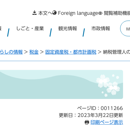
本文へ
Foreign language
閲覧補助機
報
しごと・産業
観光情報
市政情報
M
らしの情報
>
税金
>
固定資産税・都市計画税
>
納税管理人
ページID：0011266
更新日：2023年3月22日更新
印刷ページ表示