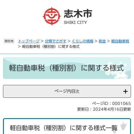
ペ
メ
ー
ニ
ジ
ュ
の
ー
先
を
頭
飛
で
ば
トップページ
>
分類でさがす
>
くらしの情報
>
税金
>
軽自動車税
現在地
>
軽自動車税（種別割）に関する様式
す
し
。
て
本
本
文
文
軽自動車税（種別割）に関する様式
へ
ページ内目次
ページID：0001065
更新日：2024年4月16日更新
軽自動車税（種別割）に関する様式一覧