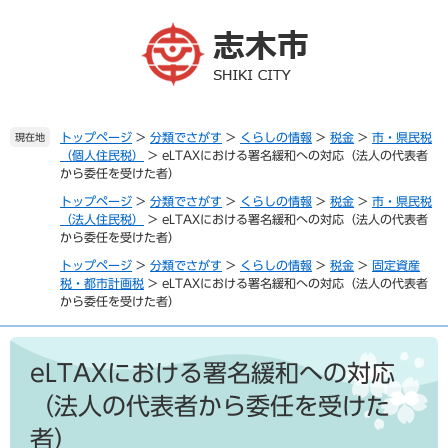
ペ
メ
ー
ニ
ジ
ュ
の
ー
先
を
頭
飛
で
ば
トップページ
>
分類でさがす
>
くらしの情報
>
税金
>
市・県民税
現在地
（個人住民税）
>
eLTAXにおける署名緩和への対応（法人の代表者
す
し
から委任を受けた者）
。
て
本
トップページ
>
分類でさがす
>
くらしの情報
>
税金
>
市・県民税
文
（法人住民税）
>
eLTAXにおける署名緩和への対応（法人の代表者
から委任を受けた者）
へ
トップページ
>
分類でさがす
>
くらしの情報
>
税金
>
固定資産
税・都市計画税
>
eLTAXにおける署名緩和への対応（法人の代表者
から委任を受けた者）
本
文
eLTAXにおける署名緩和への対応
（法人の代表者から委任を受けた
者）