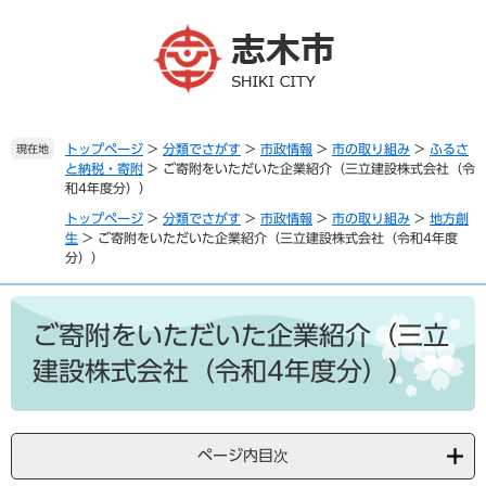
ペ
メ
ー
ニ
ジ
ュ
の
ー
先
を
頭
飛
で
ば
トップページ
>
分類でさがす
>
市政情報
>
市の取り組み
>
ふるさ
現在地
と納税・寄附
>
ご寄附をいただいた企業紹介（三立建設株式会社（令
す
し
和4年度分））
。
て
本
トップページ
>
分類でさがす
>
市政情報
>
市の取り組み
>
地方創
文
生
>
ご寄附をいただいた企業紹介（三立建設株式会社（令和4年度
分））
へ
本
文
ご寄附をいただいた企業紹介（三立
建設株式会社（令和4年度分））
ページ内目次