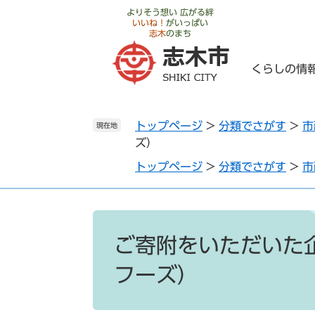
ペ
メ
よりそう想い 広がる絆
いいね！
がいっぱい
ー
ニ
志木
のまち
ジ
ュ
の
ー
くらしの情
先
を
頭
飛
で
ば
トップページ
>
分類でさがす
>
市
す
し
現在地
ズ）
。
て
本
トップページ
>
分類でさがす
>
市
文
へ
本
文
ご寄附をいただいた
フーズ）