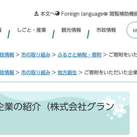
本文へ
Foreign language
閲覧補助機
報
しごと・産業
観光情報
市政情報
M
政情報
>
市の取り組み
>
ふるさと納税・寄附
>
ご寄附をい
政情報
>
市の取り組み
>
地方創生
>
ご寄附をいただいた企
企業の紹介（株式会社グラン