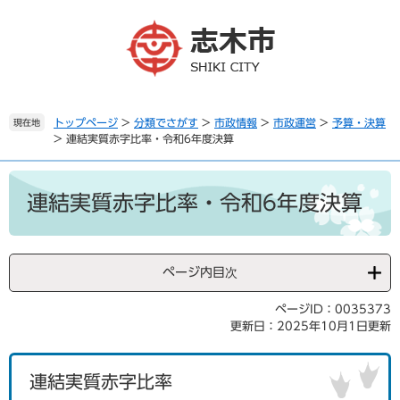
ペ
メ
ー
ニ
ジ
ュ
の
ー
先
を
頭
飛
で
ば
トップページ
>
分類でさがす
>
市政情報
>
市政運営
>
予算・決算
現在地
>
連結実質赤字比率・令和6年度決算
す
し
。
て
本
本
文
文
連結実質赤字比率・令和6年度決算
へ
ページ内目次
ページID：0035373
更新日：2025年10月1日更新
連結実質赤字比率