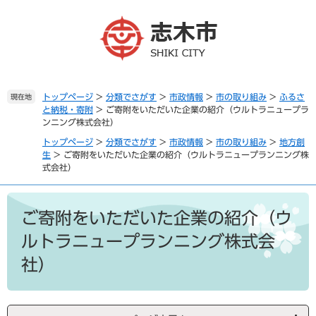
ペ
メ
ー
ニ
ジ
ュ
の
ー
先
を
頭
飛
で
ば
トップページ
>
分類でさがす
>
市政情報
>
市の取り組み
>
ふるさ
現在地
と納税・寄附
>
ご寄附をいただいた企業の紹介（ウルトラニュープラ
す
し
ンニング株式会社）
。
て
本
トップページ
>
分類でさがす
>
市政情報
>
市の取り組み
>
地方創
文
生
>
ご寄附をいただいた企業の紹介（ウルトラニュープランニング株
式会社）
へ
本
文
ご寄附をいただいた企業の紹介（ウ
ルトラニュープランニング株式会
社）